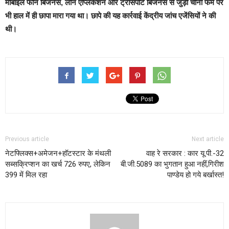
मोबाइल फोन बिजनेस, लोन एप्लिकेशन और ट्रांसपोर्ट बिजनेस से जुड़ी चीनी फर्म पर
भी हाल में ही छापा मारा गया था। छापे की यह कार्रवाई केंद्रीय जांच एजेंसियों ने की
थी।
Previous article
Next article
नेटफ्लिक्स+अमेजन+हॉटस्टार के मंथली
वाह रे सरकार : कार यू.पी.-32
सब्सक्रिप्शन का खर्च 726 रुपए, लेकिन
बी.जी.5089 का भुगतान हुआ नहीं,गिरीश
399 में मिल रहा
पाण्डेय हो गये बर्खास्त!