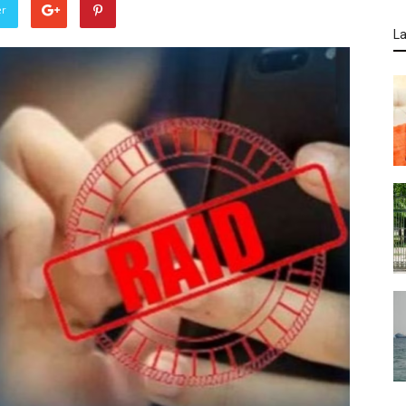
er
La