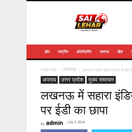
Sailehar
Daily
News
होम
राष्ट्रीय
अंतर्राष्ट्रीय
अपराध
खेल
Home
अपराध
लखनऊ में सहारा इंडिया कंपनी के कई ठ
अपराध
उत्तर प्रदेश
मुख्य समाचार
लखनऊ में सहारा इंडि
पर ईडी का छापा
admin
July 3, 2024
By
-