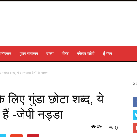
मनोरंजन
मुख्य समाचार
राज्य
सेहत
स्पेशल स्टोरी
ई-पेपर
ा छोटा शब्द, ये आतंकवादियों के रक्षक...
S
लिए गुंडा छोटा शब्द, ये
हैं -जेपी नड्डा
0
894