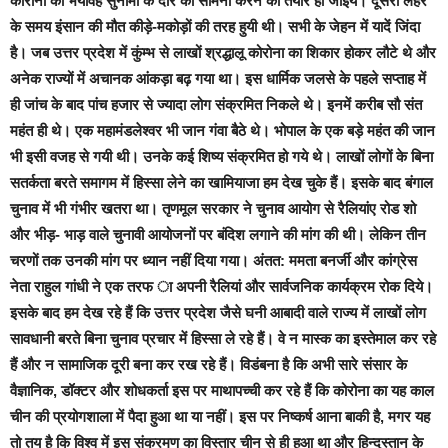
कोरोना की भयावह सुनामी के दौर का सामना करने को तैयार हो जाइये। दूसरी लहर
के समय इंसान की मौत कीड़े-मकोड़ों की तरह हुयी थी। सभी के जेहन में यादें जिंदा
है। जब उत्तर प्रदेश में कुंम्भ से लाखों श्रद्धालू कोरोना का शिकार होकर लौटे थे और
अनेक राज्यों में अचानक आंकड़ा बढ़ गया था। इस धार्मिक जलसे के पहले सप्ताह में
ही जांच के बाद पांच हजार से ज्यादा लोग संक्रमित निकले थे। इनमें करीब सौ संत
महंत ही थे। एक महामंडलेश्वर भी जान गंवा बैठे थे। भोपाल के एक बड़े महंत की जान
भी इसी वजह से गयी थी। उनके कई शिष्य संक्रमित हो गये थे। लाखों लोगों के बिना
सतर्कता बरते समागम में हिस्सा लेने का खामियाजा हम देख चुके हैं। इसके बाद बंगाल
चुनाव में भी गंभीर खतरा था। तृणमूल सरकार ने चुनाव आयोग से रैलियांए रोड शो
और भीड़- भाड़ वाले चुनावी आयोजनों पर बंदिश लगाने की मांग की थी। लेकिन तीन
चरणों तक उनकी मांग पर ध्यान नहीं दिया गया। अंतत: ममता बनर्जी और कांग्रेस
नेता राहुल गांधी ने एक तरफ ा अपनी रैलियां और सार्वजनिक कार्यक्रम रोक दिये।
इसके बाद हम देख रहे हैं कि उत्तर प्रदेश जैसे घनी आबादी वाले राज्य में लाखों लोग
सावधानी बरते बिना चुनाव प्रचार में हिस्सा ले रहे हैं। वे न मास्क का इस्तेमाल कर रहे
हैं और न सामाजिक दूरी बना कर रख रहे हैं। विडंबना है कि अभी सारे संसार के
वैज्ञानिक, डॉक्टर और शोधकर्ता इस पर माथापच्ची कर रहे हैं कि कोरोना का यह काल
चीन की प्रयोगशाला में पैदा हुआ था या नहीं। इस पर निष्कर्ष आना बाकी है, मगर यह
तो तय है कि विश्व में इस संक्रमण का विस्तार चीन से ही हुआ था और हिन्दुस्तान के