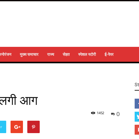
मनोरंजन
मुख्य समाचार
राज्य
सेहत
स्पेशल स्टोरी
ई-पेपर
S
ें लगी आग
0
1452
er