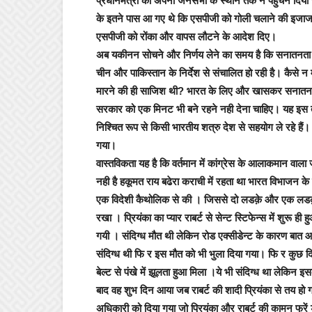
प्रधानमंत्री को अपनी जनसभा के स्थान तक न पहुचने दिया जाये?
के इतने पास आ गए थे कि एसपीजी को गोली चलाने की इजाजत म
एसपीजी को रोंका और वापस लौटने के आदेश दिए।
अब यकीनन सोचने और निर्णय लेने का समय है कि सनातनता रह
चीन और पाकिस्तान के निर्देश से संचालित हो रही है। कैसे न 
मारने की ही साजिश थी? भारत के लिए और खासकर सनातन भा
सरकार को एक मिनट भी बने रहने नही देना चाहिए। यह इस तथ
निश्चित रूप से किसी भारतीय शत्रु देश से सहयोग ले रहे हैं
गया।
वास्तविकता यह है कि वर्तमान में कांग्रेस के आलाकमान वाला
नही है हकूमत राय बढेरा कराची में रहता था भारत विभाजन के
एक विदेशी कैथोलिक से की । जिससे दो लडक़े और एक लडक़ी क
रखा । प्रियंका का प्यार राबर्ट से सेन्ट स्टिफेन्स में शुरू 
गयी । संदिग्ध मौत थी लेकिन रोड एक्सीडेन्ट के कारण बात
संदिग्ध थी फि र इस मौत को भी भुला दिया गया। फि र कुछ दि
बेल्ट से पंखे में झूलता हुआ मिला ।ये भी संदिग्ध था लेकि
बाद वह शुभ दिन आया जब राबर्ट की शादी प्रियंका से तय हो गय
अधिकारी को दिया गया जो प्रियंका और राबर्ट की कामन फ्रें 