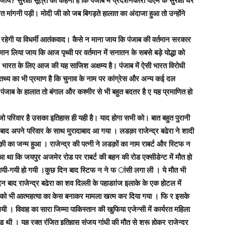
 सुरक्षा सूत्रों का कहना है कि पंजाब में प्रदर्शनकारी पीएम के सुरक्षा घेरे
ांगनी पड़ी। मोदी जी को जब बिगड़ते हालात का अंदाजा हुआ तो उन्होंने
ेगी या विधर्मी आतंकवाद। कैसे न माना जाय कि पंजाब की वर्तमान सरकार
मान लिया जाय कि आज पृथ्वी पर वर्तमान में सनातन के सबसे बड़े योद्धा को
रत के लिए आज की यह साजिश अक्षम्य है। पंजाब में ऐसी भारत विरोधी
्य का भी प्रमाण है कि चुनाव के नाम पर कांग्रेस और अन्य कई दल
। पंजाब के हालात तो बंगाल और कश्मीर से भी बहुत बदतर है ए यह प्रमाणित हो
 जो परिवार है उसका इतिहास ही यही है। याद होगा सभी को। बात बहुत पुरानी
 बाद अपने परिवार के साथ मुरादाबाद आ गया । लडक़ा राजेन्द्र बढेरा ने शादी
ा जन्म हुआ । राजेन्द्र की पत्नी ने लडक़ों का नाम राबर्ट और स्टिफ न
ही हुआ था कि जयपुर अजमेर रोड पर राबर्ट की बहन की रोड एक्सीडेन्ट में मौत हो
 आयी-गयी हो गयी ।कुछ दिन बाद स्टिफ न ने फ ांसी लगा ली । ये मौत भी
न बाद राजेन्द्र बढेरा का शव दिल्ली के पहाडग़ंज इलाके के एक होटल में
न इसको भी आत्महत्या का केस बनाकर मामला खत्म कर दिया गया । फि र इसके
ी । विवाह का सारा जिम्मा पाकिस्तान की खुफिया एजेन्सी में कार्यरत महिला
ड थी । यह रक्त रंजित इतिहास संजय गांधी की मौत से शुरू होकर राजेन्द्र